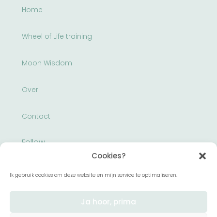
Home
Wheel of Life training
Moon Wisdom
Over
Contact
Follow
Cookies?
Ik gebruik cookies om deze website en mijn service te optimaliseren.
Ja hoor, prima